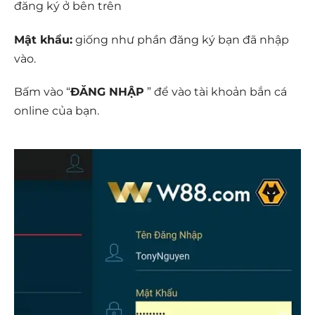
đăng ký ở bên trên
Mật khẩu:
giống như phần đăng ký bạn đã nhập
vào.
Bấm vào “
ĐĂNG NHẬP
” để vào tài khoản bắn cá
online của bạn.