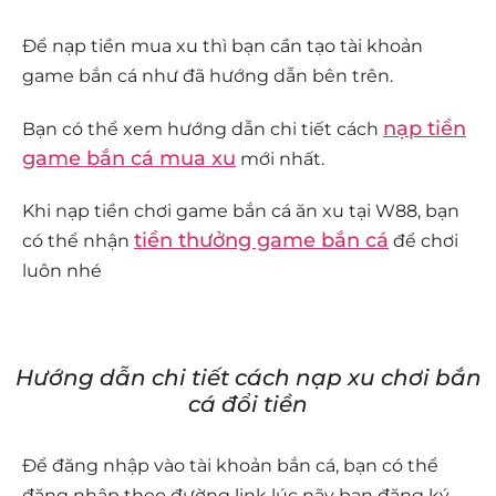
Để nạp tiền mua xu thì bạn cần tạo tài khoản
game bắn cá như đã hướng dẫn bên trên.
nạp tiền
Bạn có thể xem hướng dẫn chi tiết cách
game bắn cá mua xu
mới nhất.
Khi nạp tiền chơi game bắn cá ăn xu tại W88, bạn
tiền thưởng game bắn cá
có thể nhận
để chơi
luôn nhé
Hướng dẫn chi tiết cách nạp xu chơi bắn
cá đổi tiền
Để đăng nhập vào tài khoản bắn cá, bạn có thể
đăng nhập theo đường link lúc nãy bạn đăng ký.