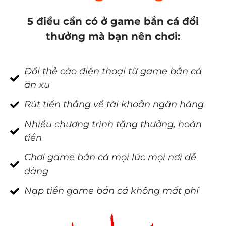
5 điều cần có ở game bắn cá đổi
thưởng mà bạn nên chơi:
Đổi thẻ cào điện thoại từ game bắn cá
ăn xu
Rút tiền thắng về tài khoản ngân hàng
Nhiều chương trình tặng thưởng, hoàn
tiền
Chơi game bắn cá mọi lúc mọi nơi dễ
dàng
Nạp tiền game bắn cá không mất phí