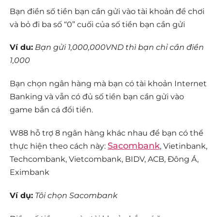
Bạn điền số tiền bạn cần gửi vào tài khoản để chơi
và bỏ đi ba số “0” cuối của số tiền bạn cần gửi
Ví du:
Bạn gửi 1,000,000VND thì bạn chỉ cần điền
1,000
Bạn chọn ngân hàng mà bạn có tài khoản Internet
Banking và vẫn có đủ số tiền bạn cần gửi vào
game bắn cá đổi tiền.
W88 hỗ trợ 8 ngân hàng khác nhau để bạn có thể
Sacombank
thực hiện theo cách này:
, Vietinbank,
Techcombank, Vietcombank, BIDV, ACB, Đông Á,
Eximbank
Ví dụ:
Tôi chọn Sacombank