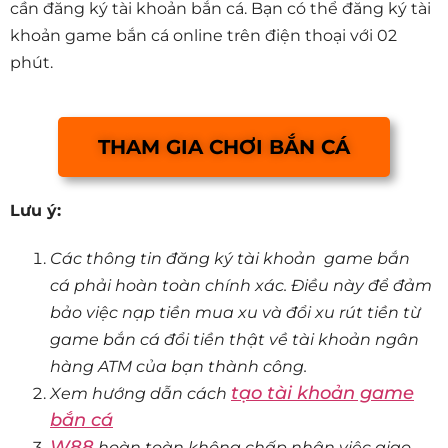
cần đăng ký tài khoản bắn cá. Bạn có thể đăng ký tài
khoản game bắn cá online trên điện thoại với 02
phút.
THAM GIA CHƠI BẮN CÁ
Lưu ý:
Các thông tin đăng ký tài khoản game bắn
cá phải hoàn toàn chính xác. Điều này để đảm
bảo việc nạp tiền mua xu và đổi xu rút tiền từ
game bắn cá đổi tiền thật về tài khoản ngân
hàng ATM của bạn thành công.
tạo tài khoản game
Xem hướng dẫn cách
bắn cá
W88
hoàn toàn không chấp nhận việc giao