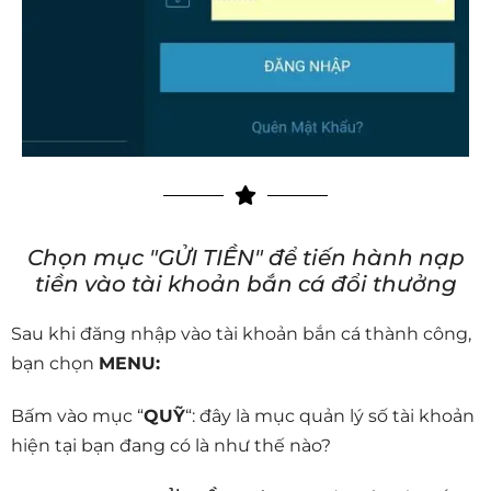
Chọn mục "GỬI TIỀN" để tiến hành nạp
tiền vào tài khoản bắn cá đổi thưởng
Sau khi đăng nhập vào tài khoản bắn cá thành công,
bạn chọn
MENU:
Bấm vào mục “
QUỸ
“: đây là mục quản lý số tài khoản
hiện tại bạn đang có là như thế nào?