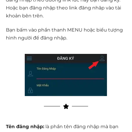
Hoặc bạn đăng nhập theo link đăng nhâp vào tài
khoản bên trên.
Bạn bấm vào phần thanh MENU hoặc biểu tượng
hình người để đăng nhập.
Tên đăng nhập:
là phần tên đăng nhập mà bạn