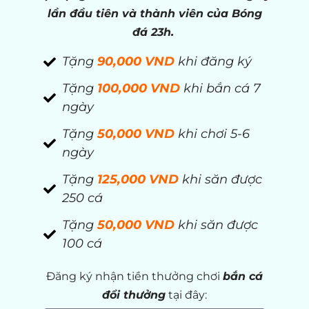
lần đầu tiên và thành viên của Bóng
đá 23h.
Tặng
90,000 VND
khi đăng ký
Tặng
100,000 VND
khi bắn cá 7
ngày
Tặng
50,000 VND
khi chơi 5-6
ngày
Tặng
125,000 VND
khi săn được
250 cá
Tặng
50,000 VND
khi săn được
100 cá
Đăng ký nhận tiền thưởng chơi
bắn cá
đổi thưởng
tại đây: