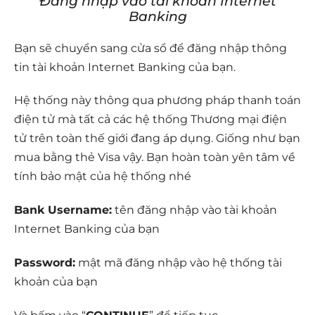
Đăng nhập vào tài khoản Internet
Banking
Bạn sẽ chuyển sang cửa sổ để đăng nhập thông
tin tài khoản Internet Banking của bạn.
Hệ thống này thông qua phương pháp thanh toán
điện tử mà tất cả các hệ thống Thương mại điện
tử trên toàn thế giới đang áp dụng. Giống như bạn
mua bằng thẻ Visa vậy. Bạn hoàn toàn yên tâm về
tính bảo mật của hệ thống nhé
Bank Username:
tên đăng nhập vào tài khoản
Internet Banking của bạn
Password:
mật mã đăng nhập vào hệ thống tài
khoản của bạn
Và bấm vào “
CONTINUE
” để tiếp tục.