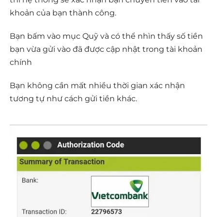
khoản của bạn thành công.
Bạn bấm vào mục Quỹ và có thể nhìn thấy số tiền
bạn vừa gửi vào đã được cập nhật trong tài khoản
chính
Bạn không cần mất nhiều thời gian xác nhận
tương tự như cách gửi tiền khác.