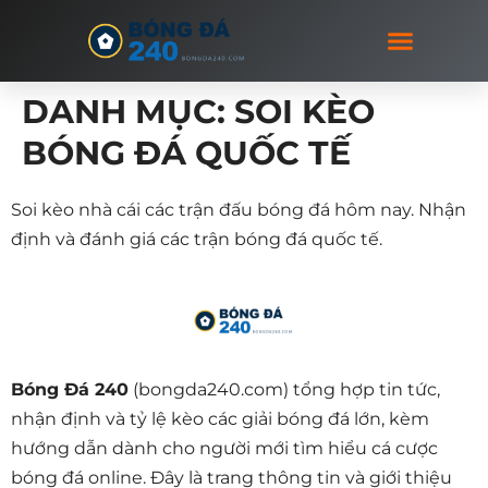
CÁ ĐỘ BÓNG ĐÁ
BẮN CÁ ĐỔI THƯỞNG
XỔ SỐ LOTTO
NGƯỜI ĐẸP
DANH MỤC:
SOI KÈO
BÓNG ĐÁ QUỐC TẾ
Soi kèo nhà cái các trận đấu bóng đá hôm nay. Nhận
định và đánh giá các trận bóng đá quốc tế.
Bóng Đá 240
(bongda240.com) tổng hợp tin tức,
nhận định và tỷ lệ kèo các giải bóng đá lớn, kèm
hướng dẫn dành cho người mới tìm hiểu cá cược
bóng đá online. Đây là trang thông tin và giới thiệu