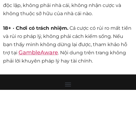
độc lập, không phải nhà cái, không nhận cược và
không thuộc sở hữu của nhà cái nào.
18+ · Chơi có trách nhiệm.
Cá cược có rủi ro mất tiền
và rủi ro pháp lý, không phải cách kiếm sống. Nếu
bạn thấy mình không dừng lại được, tham khảo hỗ
GambleAware
trợ tại
. Nội dung trên trang không
phải lời khuyên pháp lý hay tài chính.